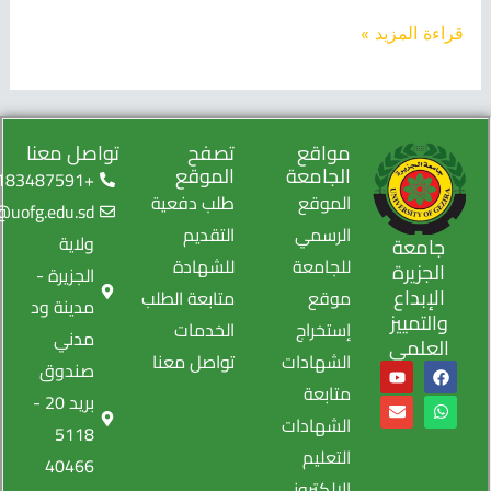
اءة المزيد »
مواقع
تصفح
تواصل معنا
الجامعة
الموقع
+249183487591
الموقع
طلب دفعية
info@uofg.edu.sd
الرسمي
التقديم
ولاية
جامعة
للجامعة
للشهادة
الجزيرة
الجزيرة -
الإبداع
موقع
متابعة الطلب
مدينة ود
والتمييز
إستخراج
الخدمات
مدني
العلمي
الشهادات
تواصل معنا
صندوق
E
Y
W
F
o
n
a
h
متابعة
بريد 20 -
u
v
a
c
e
t
e
t
الشهادات
5118
u
l
b
s
b
o
o
a
التعليم
40466
p
e
p
o
الإلكتروني
e
p
k