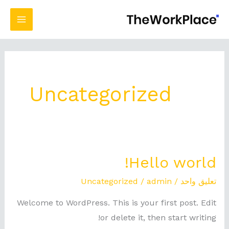
Main
Menu
وى
Uncategorized
Hello world
Hel
worl
ليق واحد
/
admin
/
Uncategorized
Welcome to WordPress. This is your first post. Edi
or delete it, then start writin